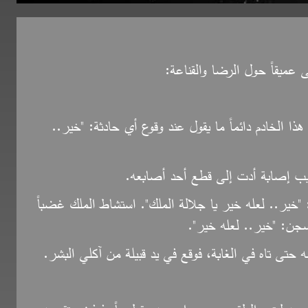
 عميقاً حول الرضا والقناعة:
ذا الخادم دائماً ما يقول عند وقوع أي حادثة: "خير..
 أصيب إصابة أدت إلى قطع أحد أصابعه.
 "خير.. لعله خير يا جلالة الملك". استشاط الملك غضباً
السجن: "خير.. لعله خير".
 حتى تاه في الغابة، فوقع في يد قبيلة من آكلي البشر.