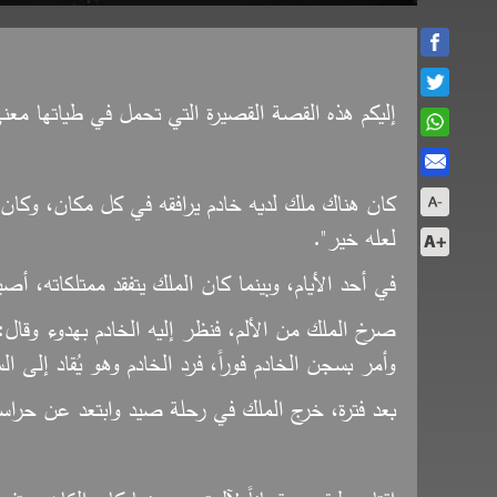
إليكم هذه القصة القصيرة التي تحمل في طياتها معنى
كان هناك ملك لديه خادم يرافقه في كل مكان، وكان ه
لعله خير".
في أحد الأيام، وبينما كان الملك يتفقد ممتلكاته،
صرخ الملك من الألم، فنظر إليه الخادم بهدوء وقال:
وأمر بسجن الخادم فوراً، فرد الخادم وهو يُقاد إلى 
بعد فترة، خرج الملك في رحلة صيد وابتعد عن حراسه