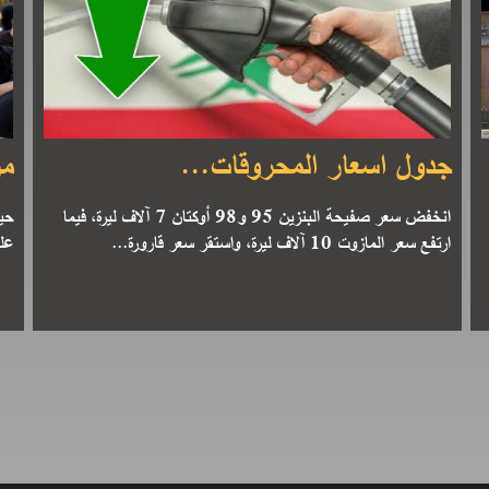
جدول اسعار المحروقات...
من
انخفض سعر صفيحة البنزين 95 و98 أوكتان 7 آلاف ليرة، فيما
حين
ارتفع سعر المازوت 10 آلاف ليرة، واستقر سعر قارورة...
على