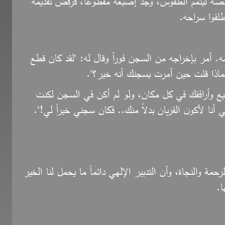
ن يتفحصه ليتمم الطقوس، وجد إصبعه مقطوعاً، فرفض تقديمه
طلقوا سراحه.
. أمر بإخراجه من السجن فوراً وقال له: "لقد كان قطع
لماذا قلت حين أمرت بسجنك أنه خير؟".
مطيع وأرافقك في كل مكان، ولو لم أكن في السجن لكنت
أنا لأكون القربان بدلاً منك.. فكان سجني خيراً لي!".
رحمة والنجاة، وأن التدبير الإلهي دائماً ما يحمل لنا الخير
ا.