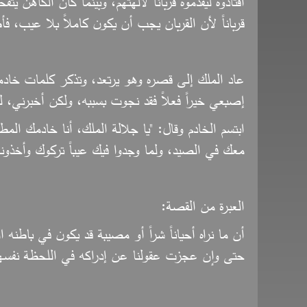
اقتادوه ليقدموه قرباناً لآلهتهم، وبينما كان الكاه
قرباناً لأن القربان يجب أن يكون كاملاً بلا عيب، فأ
عاد الملك إلى قصره وهو يرتعد، وتذكر كلمات خادمه
إصبعي خيراً فعلاً فقد نجوت بسببه، ولكن أخبرني، 
ابتسم الخادم وقال: "يا جلالة الملك، أنا خادمك ال
معك في الصيد، ولما وجدوا فيك عيباً تركوك وأخذوني 
العبرة من القصة:
أن ما نراه أحياناً شراً أو مصيبة قد يكون في باطنه ال
حتى وإن عجزت عقولنا عن إدراكه في اللحظة نفسه