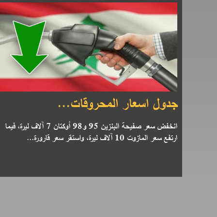
جدول اسعار المحروقات...
انخفض سعر صفيحة البنزين 95 و98 أوكتان 7 آلاف ليرة، فيما
ارتفع سعر المازوت 10 آلاف ليرة، واستقر سعر قارورة...