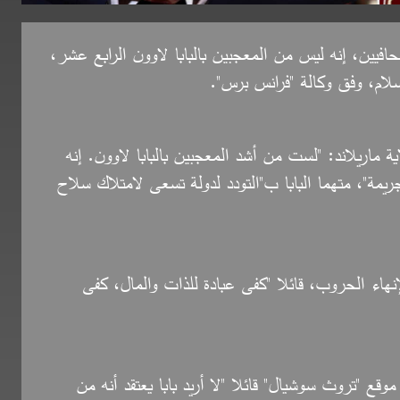
فيين، إنه ليس من المعجبين بالبابا لاوون الرابع عشر،
لسلام، وفق وكالة "فرانس برس".
 ماريلاند: "لست من أشد المعجبين بالبابا لاوون. إنه
مة"، متهما البابا ب"التودد لدولة تسعى لامتلاك سلاح
أميركي البالغ 70 عاما القادة لإنهاء الحروب، قائلا "كفى عبادة للذات والمال، كفى
 "تروث سوشيال" قائلا "لا أريد بابا يعتقد أنه من