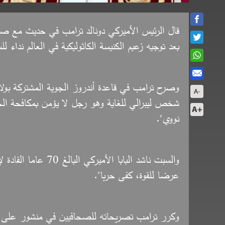
قال الرئيس الأميركي دونالد ترامب في حديث مع صحا
بعد توجيه زعيم الكنيسة الكاثوليكية في العالم نداء ل
وصرح ترامب في قاعدة أندروز الجوية المشتركة بولاية
شخص ليبرالي للغاية وهو رجل لا يؤمن بمكافحة الجري
نووي".
والسبت ناشد البابا ال
عرضا للقوة، كفى حربا".
وكرر ترامب تصريحاته للصحافيين في منشور على موقع