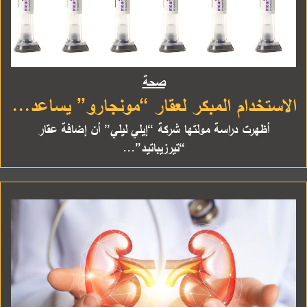
صحة
الاستخدام المبكر لعقار “مونجارو” يساعد...
أظهرت دراسة مولتها شركة “إيلي ليلي” أن إضافة عقار
“تيرزيباتيد”...